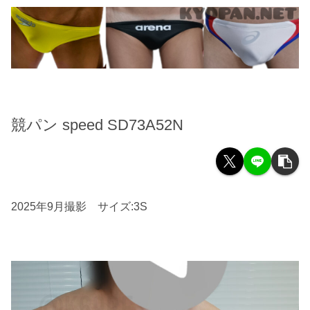
競パン speed SD73A52N
2025年9月撮影 サイズ:3S